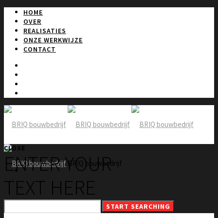
HOME
OVER
REALISATIES
ONZE WERKWIJZE
CONTACT
CLOSE
ENTER YOUR
BRIQ bouwbedrijf
TEXT HERE