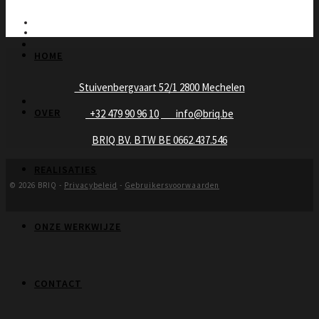
HOME
Stuivenbergvaart 52/1 2800 Mechelen
OVER
+32 479 90 96 10
info@briq.be
BRIQ BV. BTW BE 0662.437.546
REALISATIES
© 2026 BRIQ -
Privacybeleid
-
Gebruikersvoorwaarden
ONZE WERKWIJZE
CONTACT